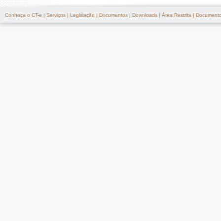
Conheça o CT-e
|
Serviços
|
Legislação
|
Documentos
|
Downloads
|
Área Restrita
|
Documento