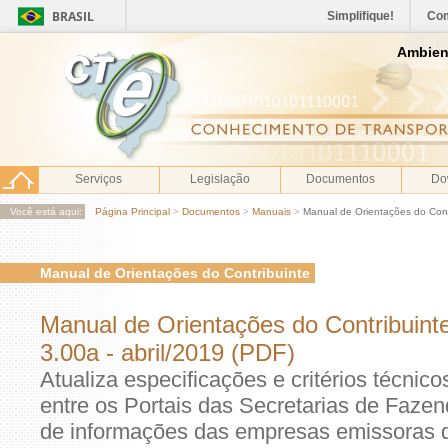
BRASIL
Simplifique!
Co
Ambien
Serviços
Legislação
Documentos
Do
Você está aqui:
Página Principal
>
Documentos
>
Manuais
>
Manual de Orientações do Cont
Manual de Orientações do Contribuinte
Manual de Orientações do Contribuinte
3.00a - abril/2019 (PDF)
Atualiza especificações e critérios técnic
entre os Portais das Secretarias de Faze
de informações das empresas emissoras 