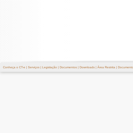
Conheça o CT-e
|
Serviços
|
Legislação
|
Documentos
|
Downloads
|
Área Restrita
|
Documento