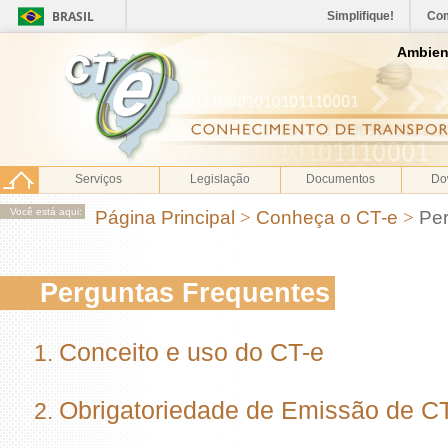
BRASIL
Simplifique!
Co
Ambien
Serviços
Legislação
Documentos
Do
Você está aqui:
Página Principal
>
Conheça o CT-e
>
Per
Perguntas Frequentes
Conceito e uso do CT-e
Obrigatoriedade de Emissão de C