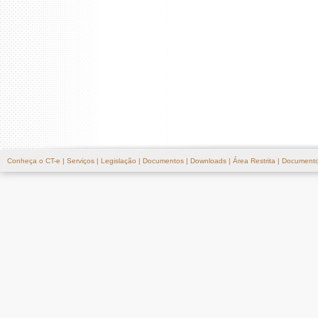
Conheça o CT-e
|
Serviços
|
Legislação
|
Documentos
|
Downloads
|
Área Restrita
|
Documento