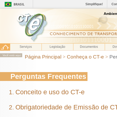
BRASIL
Simplifique!
Co
Ambien
Serviços
Legislação
Documentos
Do
Você está aqui:
Página Principal
>
Conheça o CT-e
>
Per
Perguntas Frequentes
Conceito e uso do CT-e
Obrigatoriedade de Emissão de C