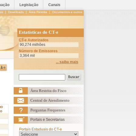
mação
Legislação
Canais
|
|
|
os
Downloads
Área Restrita
Documentos e outros
Estatísticas do CT-e
CT-e Autorizados
90,274 milhões
Número de Emissores
3,364 mil
... saiba mais
Área Restrita do Fisco
Central de Atendimento
po
Perguntas Frequentes
io
Portais e Secretarias
Portais Estaduais do CT-e