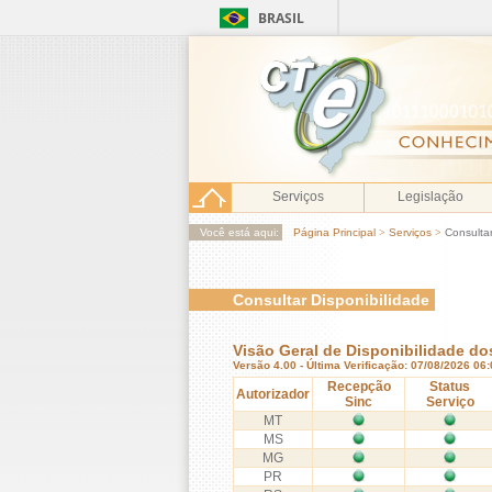
BRASIL
Serviços
Legislação
Você está aqui:
Página Principal
>
Serviços
>
Consultar
Consultar Disponibilidade
Visão Geral de Disponibilidade do
Versão 4.00 - Última Verificação: 07/08/2026 06
Recepção
Status
Autorizador
Sinc
Serviço
MT
MS
MG
PR