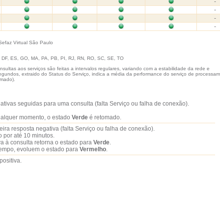
-
-
-
-
Sefaz Virtual São Paulo
, DF, ES, GO, MA, PA, PB, PI, RJ, RN, RO, SC, SE, TO
nsultas aos serviços são feitas a intervalos regulares, variando com a estabilidade da rede e
egundos, extraido do Status do Serviço, indica a média da performance do serviço de processa
rmado).
ativas seguidas para uma consulta (falta Serviço ou falha de conexão).
ualquer momento, o estado
Verde
é retomado.
meira resposta negativa (falta Serviço ou falha de conexão).
 por até 10 minutos.
a à consulta retorna o estado para
Verde
.
 tempo, evoluem o estado para
Vermelho
.
positiva.