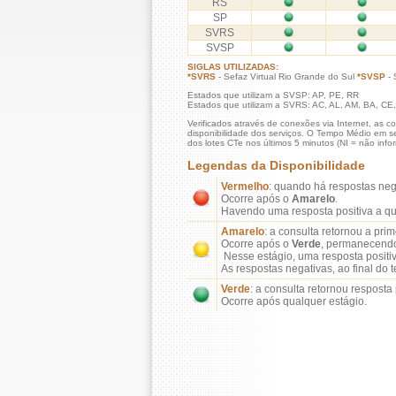
RS
SP
SVRS
SVSP
SIGLAS UTILIZADAS:
*SVRS
- Sefaz Virtual Rio Grande do Sul
*SVSP
- 
Estados que utilizam a SVSP: AP, PE, RR
Estados que utilizam a SVRS: AC, AL, AM, BA, CE
Verificados através de conexões via Internet, as co
disponibilidade dos serviços. O Tempo Médio em s
dos lotes CTe nos últimos 5 minutos (NI = não info
Legendas da Disponibilidade
Vermelho
: quando há respostas neg
Ocorre após o
Amarelo
.
Havendo uma resposta positiva a q
Amarelo
: a consulta retornou a pri
Ocorre após o
Verde
, permanecendo
Nesse estágio, uma resposta positiv
As respostas negativas, ao final do
Verde
: a consulta retornou resposta 
Ocorre após qualquer estágio.