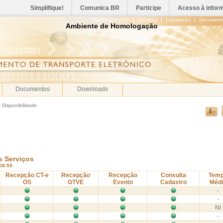
Simplifique!
Comunica BR
Participe
Acesso à infor
|
|
|
Conheça o CT-e
Serviços
Legislação
Document
Ambiente de Homologação
Documentos
Downloads
 Disponibilidade
s Serviços
:08:59
Recepção CT-e
Recepção
Recepção
Consulta
Tem
OS
GTVE
Evento
Cadastro
Méd
-
-
NI
-