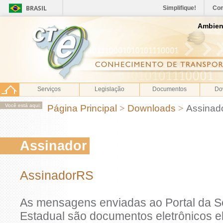
BRASIL
Simplifique!
Co
Ambien
Serviços
Legislação
Documentos
Do
Você está aqui:
Página Principal
>
Downloads
>
Assinad
Assinador
AssinadorRS
As mensagens enviadas ao Portal da S
Estadual são documentos eletrônicos 