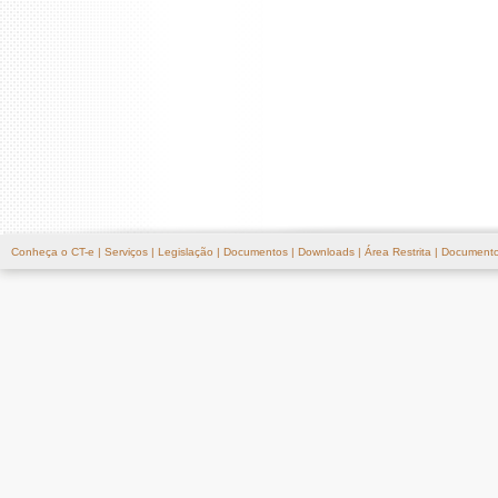
Conheça o CT-e
|
Serviços
|
Legislação
|
Documentos
|
Downloads
|
Área Restrita
|
Documento