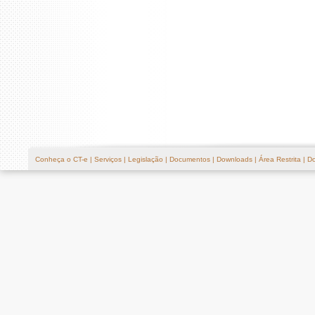
Conheça o CT-e
|
Serviços
|
Legislação
|
Documentos
|
Downloads
|
Área Restrita
|
Do