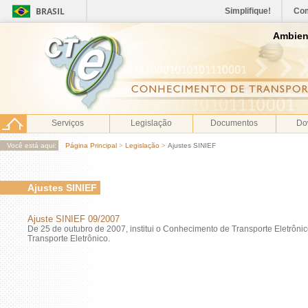
BRASIL
Simplifique!
Co
Ambien
Serviços
Legislação
Documentos
Do
Você está aqui:
Página Principal
>
Legislação
>
Ajustes SINIEF
Ajustes SINIEF
Ajuste SINIEF 09/2007
De 25 de outubro de 2007, institui o Conhecimento de Transporte Eletrôn
Transporte Eletrônico.