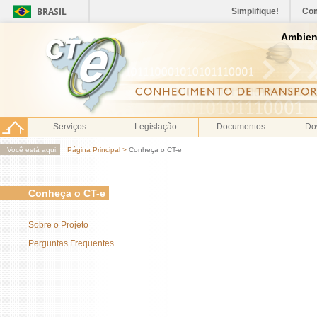
BRASIL
Simplifique!
Co
Ambien
Serviços
Legislação
Documentos
Do
Você está aqui:
Página Principal
>
Conheça o CT-e
Conheça o CT-e
Sobre o Projeto
Perguntas Frequentes