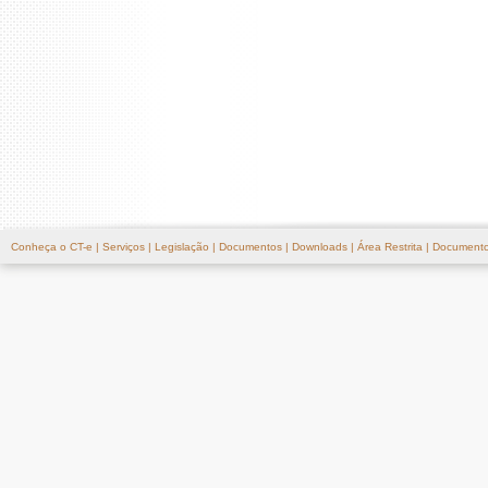
Conheça o CT-e
|
Serviços
|
Legislação
|
Documentos
|
Downloads
|
Área Restrita
|
Documento