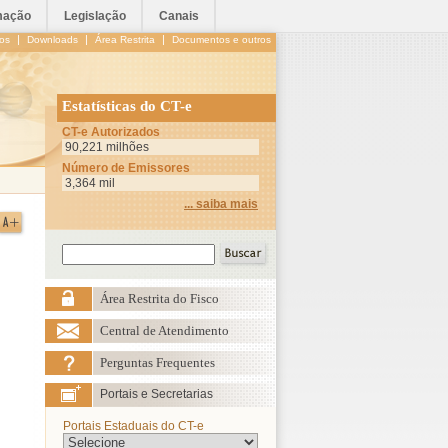
mação
Legislação
Canais
|
|
|
os
Downloads
Área Restrita
Documentos e outros
Estatísticas do CT-e
CT-e Autorizados
90,221 milhões
Número de Emissores
3,364 mil
... saiba mais
Área Restrita do Fisco
Central de Atendimento
Perguntas Frequentes
Portais e Secretarias
Portais Estaduais do CT-e