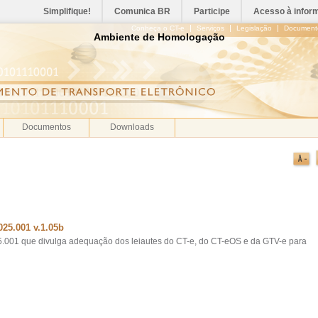
Simplifique!
Comunica BR
Participe
Acesso à infor
|
|
|
Conheça o CT-e
Serviços
Legislação
Document
Ambiente de Homologação
Documentos
Downloads
025.001 v.1.05b
25.001 que divulga adequação dos leiautes do CT-e, do CT-eOS e da GTV-e para