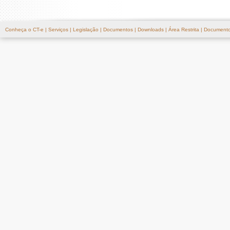
Conheça o CT-e
|
Serviços
|
Legislação
|
Documentos
|
Downloads
|
Área Restrita
|
Documento