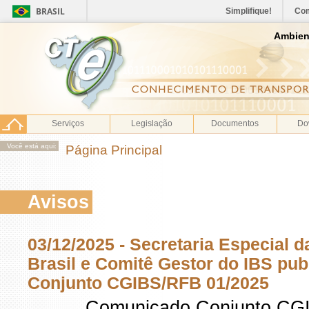
BRASIL
Simplifique!
Co
Ambien
Serviços
Legislação
Documentos
Do
Você está aqui:
Página Principal
Avisos
03/12/2025 - Secretaria Especial d
Brasil e Comitê Gestor do IBS p
Conjunto CGIBS/RFB 01/2025
Comunicado Conjunto CG