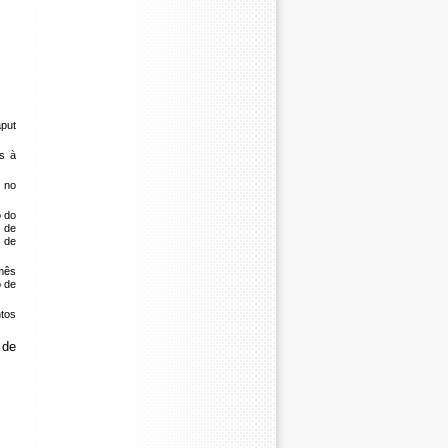
aput
os à
o no
o do
 de
s de
 mês
o de
ntos
 de