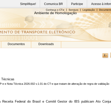
Simplifique!
Comunica BR
Participe
Acesso à info
|
|
|
Conheça o CT-e
Serviços
Legislação
Document
Ambiente de Homologação
Documentos
Downloads
s Técnicas
P-e e Nota Técnica 2026.002 v.1.01 do CT-e que tratam de alteração de regra de validação
da Receita Federal do Brasil e Comitê Gestor do IBS publicam Ato Conju