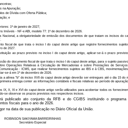
anceiras;
as na Apuração;
los de Dívida com Oferta Pública;
ação; e
iores: 1º de janeiro de 2027;
Bens Imóveis - NF-e ABI, modelo 77: 1º de dezembro de 2026.
les Nacional, a obrigatoriedade de emissão dos documentos de que tratam os incisos do c
.
 fiscal de que trata o inciso I do caput deste artigo que registre fornecimentos sujeit
iro de 2027.
ituição ao prazo previsto no inciso I do caput deste artigo, aplicar-se-á o prazo previst
ssão do documento fiscal de que trata o inciso I do caput deste artigo, para o sujeito passiv
obre Operações Relativas à Circulação de Mercadorias e sobre Prestações de Serviços
e Comunicação - ICMS, que realizar fornecimentos sujeitos ao IBS e à CBS, movimentaçõe
ciar-se-á em 1º de dezembro de 2026.
a a alínea "b" do inciso XVII do caput deste artigo deverão ser entregues até o dia 15 do
rimeira entrega conter as informações contábeis e fiscais relativas ao período de apuraçã
s IX, X, XI e XVI do caput deste artigo serão utilizados para acobertar todos os fornecime
o-se observar os prazos previstos nos respectivos incisos.
será publicado ato conjunto da RFB e do CGIBS instituindo o programa
tos fiscais para o ano de 2026.
gor na data de sua publicação no Diário Oficial da União.
ROBINSON SAKIYAMA BARREIRINHAS
Secretário Especial