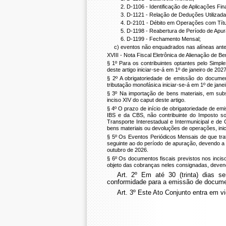
2. D-1106 - Identificação de Aplicações Fin
3. D-1121 - Relação de Deduções Utilizad
4. D-2101 - Débito em Operações com Títu
5. D-1198 - Reabertura de Período de Apur
6. D-1199 - Fechamento Mensal;
c) eventos não enquadrados nas alíneas anter
XVIII - Nota Fiscal Eletrônica de Alienação de 
§ 1º Para os contribuintes optantes pelo Simp
deste artigo iniciar-se-á em 1º de janeiro de 2027
§ 2º A obrigatoriedade de emissão do documento
tributação monofásica iniciar-se-á em 1º de jane
§ 3º Na importação de bens materiais, em subst
inciso XIV do caput deste artigo.
§ 4º O prazo de início de obrigatoriedade de emi
IBS e da CBS, não contribuinte do Imposto s
Transporte Interestadual e Intermunicipal e d
bens materiais ou devoluções de operações, ini
§ 5º Os Eventos Periódicos Mensais de que trat
seguinte ao do período de apuração, devendo a p
outubro de 2026.
§ 6º Os documentos fiscais previstos nos inciso
objeto das cobranças neles consignadas, devend
Art. 2º Em até 30 (trinta) dias 
conformidade para a emissão de documen
Art. 3º Este Ato Conjunto entra em vi