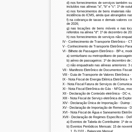
d) nos fornecimentos de serviços também suj
incluídos nas alíneas "a", "b" e "c": 1º de out
e) nos fornecimentos de bens imateriais não
incidência do ICMS, ainda que abrangidos nas 
f) na cobrança de taxas e demais valores co
de 2026;
g) nas locações de bens móveis e nas loc
referidos na alínea "d": 1º de dezembro de 20
h) nos fornecimentos de serviços não enquad
IV - Conhecimento de Transporte Eletrônico - CT
V - Conhecimento de Transporte Eletrônico Para
VI - Bilhete de Passagem Eletrônico - BP-e, model
a) semiurbano ou metropolitano de passageir
b) aéreo de passageiros: 1º de dezembro de 
c) não enquadrado nas alíneas anteriores: 3 
VII - Manifesto Eletrônico de Documentos Fisca
VIII - Guia de Transporte de Valores Eletrônica 
IX - Nota Fiscal de Energia Elétrica Eletrônica 
X - Nota Fiscal Fatura de Serviços de Comunica
XI - Nota Fiscal Eletrônica do Gás - NFGas, mo
XII - Declaração de Conteúdo eletrônica - DC-e,
XIII - Nota Fiscal de Serviço eletrônica de Expl
XIV - Declaração Única de Importação - Duimp: 1
XV - Declaração de Importação de Remessa - DI
XVI - Nota Fiscal de Água e Saneamento Eletrôn
XVII - Declaração de Regimes Específicos - De
a) Eventos de Tabela do Contribuinte: 1º de o
b) Eventos Periódicos Mensais: 15 de novem
1. D-1101 - Balancete Mensal;