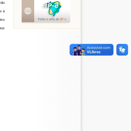
 não
os à
mbro
tos