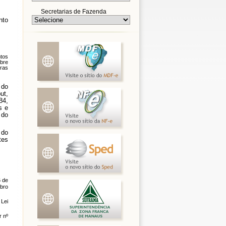
Secretarias de Fazenda
nto
ntos
obre
tras
do
ut,
84,
s e
 do
 do
tes
6 de
mbro
 Lei
r nº