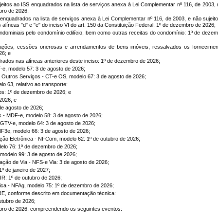
eitos ao ISS enquadrados na lista de serviços anexa à Lei Complementar nº 116, de 2003,
ubro de 2026;
 enquadrados na lista de serviços anexa à Lei Complementar nº 116, de 2003, e não sujeit
alíneas "d" e "e" do inciso VI do art. 150 da Constituição Federal: 1º de dezembro de 2026;
ndominiais pelo condomínio edilício, bem como outras receitas do condomínio: 1º de deze
ações, cessões onerosas e arrendamentos de bens imóveis, ressalvados os fornecimen
26; e
rados nas alíneas anteriores deste inciso: 1º de dezembro de 2026;
-e, modelo 57: 3 de agosto de 2026;
 Outros Serviços - CT-e OS, modelo 67: 3 de agosto de 2026;
o 63, relativo ao transporte:
os: 1º de dezembro de 2026; e
2026; e
de agosto de 2026;
is - MDF-e, modelo 58: 3 de agosto de 2026;
- GTV-e, modelo 64: 3 de agosto de 2026;
- NF3e, modelo 66: 3 de agosto de 2026;
ção Eletrônica - NFCom, modelo 62: 1º de outubro de 2026;
delo 76: 1º de dezembro de 2026;
 modelo 99: 3 de agosto de 2026;
oração de Via - NFS-e Via: 3 de agosto de 2026;
º de janeiro de 2027;
R: 1º de outubro de 2026;
ica - NFAg, modelo 75: 1º de dezembro de 2026;
RE, conforme descrito em documentação técnica:
utubro de 2026;
bro de 2026, compreendendo os seguintes eventos: