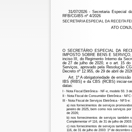
31/07/2026 - Secretaria Especial 
RFB/CGIBS nº 4/2026
SECRETARIA ESPECIAL DA RECEITA F
ATO CONJU
O SECRETÁRIO ESPECIAL DA REC
IMPOSTO SOBRE BENS E SERVIÇO, no uso
inciso III, do Regimento Interno da Secr
de 27 de julho de 2020, e o art. 15 d
Serviços, aprovado pela Resolução CG-
Decreto nº 12.955, de 29 de abril de 202
Art. 1º A obrigatoriedade de emissão
IBS (RIBS) e da CBS (RCBS) iniciar-se-
datas:
I - Nota Fiscal Eletrônica - NF-e, modelo 55: 3 
II - Nota Fiscal de Consumidor Eletrônica - NFC
III - Nota Fiscal de Serviços Eletrônica - NFS-e:
a) nos fornecimentos de serviços promovidos 
janeiro de 2025, bem como nos serviços por 
de 2026;
b) nos fornecimentos de serviços também su
Complementar nº 116, de 31 de julho de 2003
c) nos fornecimentos de serviços também suj
116, de 31 de julho de 2003: 1º de dezembro 