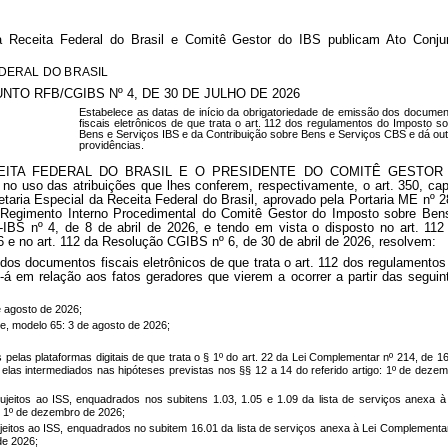
da Receita Federal do Brasil e Comitê Gestor do IBS publicam Ato Conju
EDERAL DO BRASIL
NTO RFB/CGIBS Nº 4, DE 30 DE JULHO DE 2026
Estabelece as datas de início da obrigatoriedade de emissão dos docume
fiscais eletrônicos de que trata o art. 112 dos regulamentos do Imposto s
Bens e Serviços IBS e da Contribuição sobre Bens e Serviços CBS e dá ou
providências.
EITA FEDERAL DO BRASIL E O PRESIDENTE DO COMITÊ GESTOR 
 das atribuições que lhes conferem, respectivamente, o art. 350, cap
etaria Especial da Receita Federal do Brasil, aprovado pela Portaria ME nº 2
o Regimento Interno Procedimental do Comitê Gestor do Imposto sobre Ben
IBS nº 4, de 8 de abril de 2026, e tendo em vista o disposto no art. 112
6 e no art. 112 da Resolução CGIBS nº 6, de 30 de abril de 2026, resolvem:
 dos documentos fiscais eletrônicos de que trata o art. 112 dos regulamentos
á em relação aos fatos geradores que vierem a ocorrer a partir das seguin
de agosto de 2026;
-e, modelo 65: 3 de agosto de 2026;
pelas plataformas digitais de que trata o § 1º do art. 22 da Lei Complementar nº 214, de 1
elas intermediados nas hipóteses previstas nos §§ 12 a 14 do referido artigo: 1º de deze
jeitos ao ISS, enquadrados nos subitens 1.03, 1.05 e 1.09 da lista de serviços anexa à
: 1º de dezembro de 2026;
eitos ao ISS, enquadrados no subitem 16.01 da lista de serviços anexa à Lei Complementa
de 2026;