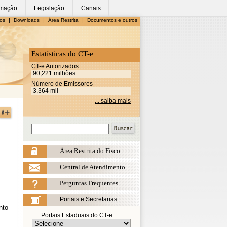
rmação
Legislação
Canais
|
|
|
os
Downloads
Área Restrita
Documentos e outros
Estatísticas do CT-e
CT-e Autorizados
90,221 milhões
Número de Emissores
3,364 mil
... saiba mais
Área Restrita do Fisco
Central de Atendimento
Perguntas Frequentes
Portais e Secretarias
nto
Portais Estaduais do CT-e